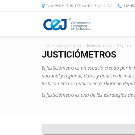
Calle 93B # 13-30. Oficina 401. Bogotá D.C.
312-45
Corporación
Inicio
Sala de Prensa
Justiciómetros
Página 3
Excelencia
JUSTICIÓMETROS
El Justiciómetro es un espacio creado por la
en
nacional y regional, datos y análisis de indi
Justiciómetro se publicó en el Diario la Repú
El Justiciómetro es una de las estrategias d
la
Justicia