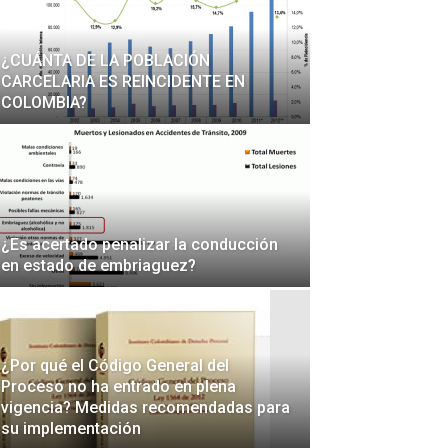
¿CUÁNTA DE LA POBLACIÓN
CARCELARIA ES REINCIDENTE EN
COLOMBIA?
¿Es acertado penalizar la conducción
en estado de embriaguez?
¿Por qué el Código General del
Proceso no ha entrado en plena
vigencia? Medidas recomendadas para
su implementación