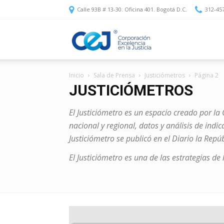
Calle 93B # 13-30. Oficina 401. Bogotá D.C.
312-45
Corporación
Inicio
Sala de Prensa
Justiciómetros
Página 2
Excelencia
JUSTICIÓMETROS
El Justiciómetro es un espacio creado por la
en
nacional y regional, datos y análisis de indi
Justiciómetro se publicó en el Diario la Repú
El Justiciómetro es una de las estrategias d
la
Justicia