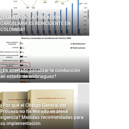
¿CUÁNTA DE LA POBLACIÓN
CARCELARIA ES REINCIDENTE EN
COLOMBIA?
¿Es acertado penalizar la conducción
en estado de embriaguez?
¿Por qué el Código General del
Proceso no ha entrado en plena
vigencia? Medidas recomendadas para
su implementación