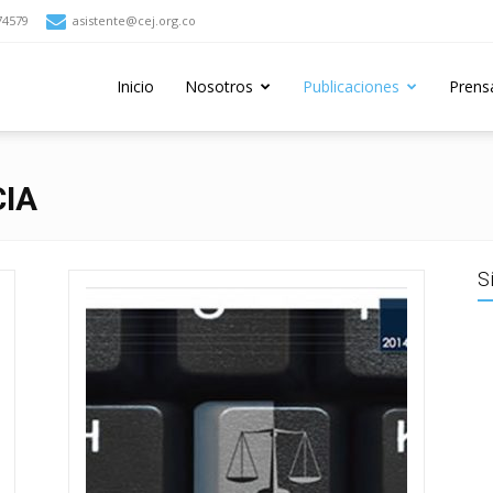
74579
asistente@cej.org.co
Inicio
Nosotros
Publicaciones
Prens
CIA
S