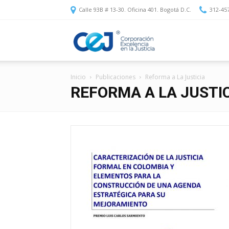
Calle 93B # 13-30. Oficina 401. Bogotá D.C.
312-45
Corporación
Inicio
Publicaciones
Reforma a La Justicia
Excelencia
REFORMA A LA JUSTI
en
la
Justicia