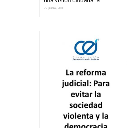
una visión ciudadana –
22 junio, 2009