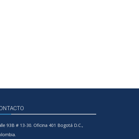
ONTACTO
lle 93B # 13-30. Oficina 401 Bogotá D.C.,
olombia.