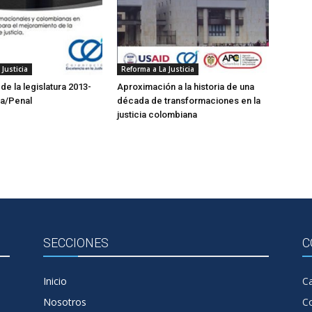
Justicia
Reforma a La Justicia
e la legislatura 2013-
Aproximación a la historia de una
ia/Penal
década de transformaciones en la
justicia colombiana
SECCIONES
C
Inicio
Ca
Nosotros
C