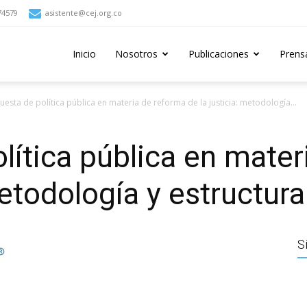
74579
asistente@cej.org.co
Inicio
Nosotros
Publicaciones
Prens
uesta de política pública en materia de reforma de la justicia: metodología...
lítica pública en mater
metodología y estructura
S