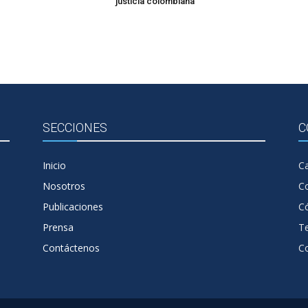
justicia colombiana
SECCIONES
C
Inicio
Ca
Nosotros
C
Publicaciones
Có
Prensa
T
Contáctenos
C