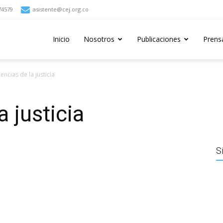
74579
asistente@cej.org.co
Inicio
Nosotros
Publicaciones
Prens
ncias de la justicia
 justicia
S