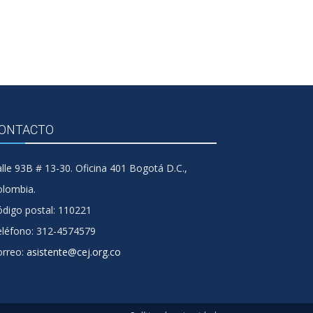
ONTACTO
lle 93B # 13-30. Oficina 401 Bogotá D.C.,
olombia.
digo postal: 110221
eléfono: 312-4574579
orreo:
asistente@cej.org.co