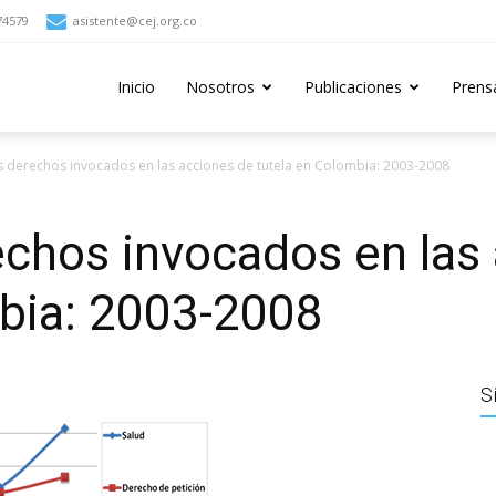
74579
asistente@cej.org.co
Inicio
Nosotros
Publicaciones
Prens
s derechos invocados en las acciones de tutela en Colombia: 2003-2008
echos invocados en las
mbia: 2003-2008
S