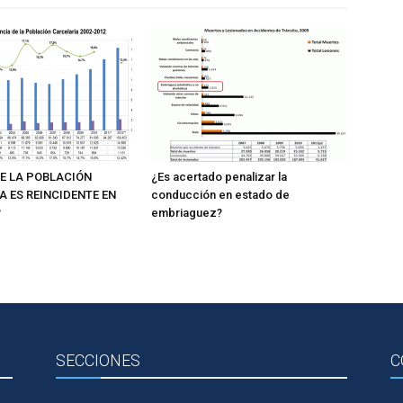
E LA POBLACIÓN
¿Es acertado penalizar la
A ES REINCIDENTE EN
conducción en estado de
?
embriaguez?
SECCIONES
C