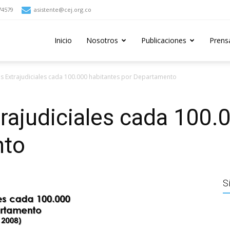
74579
asistente@cej.org.co
Inicio
Nosotros
Publicaciones
Prens
es Extrajudiciales cada 100.000 habitantes por Departamento
rajudiciales cada 100.
nto
S