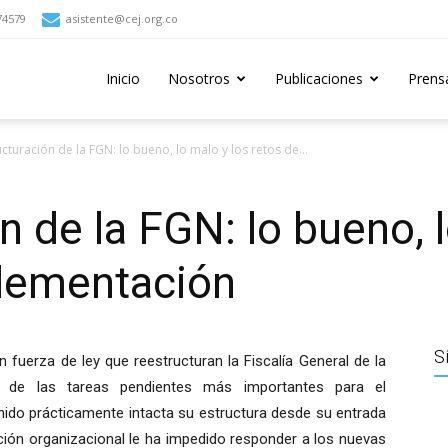
74579
asistente@cej.org.co
Inicio
Nosotros
Publicaciones
Prens
cturación de la FGN: lo bueno, lo malo y los retos de...
 de la FGN: lo bueno, l
plementación
S
 fuerza de ley que reestructuran la Fiscalía General de la
 de las tareas pendientes más importantes para el
enido prácticamente intacta su estructura desde su entrada
ción organizacional le ha impedido responder a los nuevas