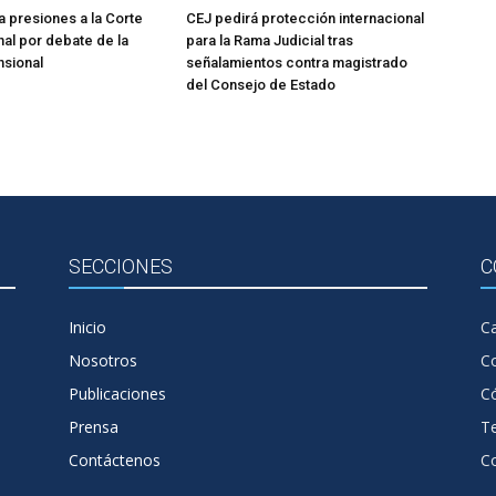
 presiones a la Corte
CEJ pedirá protección internacional
nal por debate de la
para la Rama Judicial tras
nsional
señalamientos contra magistrado
del Consejo de Estado
SECCIONES
C
Inicio
Ca
Nosotros
C
Publicaciones
Có
Prensa
T
Contáctenos
C