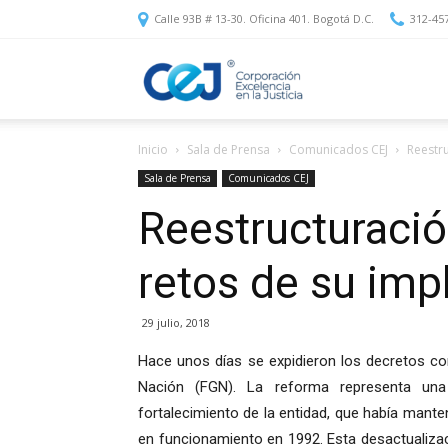
Calle 93B # 13-30. Oficina 401. Bogotá D.C.
312-45
Corporación
Inicio
Sala de Prensa
Comunicados CEJ
Reestru
Excelencia
Sala de Prensa
Comunicados CEJ
Reestructuración
en
retos de su im
la
29 julio, 2018
Hace unos días se expidieron los decretos con
Nación (FGN). La reforma representa una
Justicia
fortalecimiento de la entidad, que había mant
en funcionamiento en 1992. Esta desactualiza