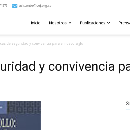
74579
asistente@cej.org.co
Inicio
Nosotros
Publicaciones
Prens
ticas de seguridad y convivencia para el nuevo siglo
guridad y convivencia p
S