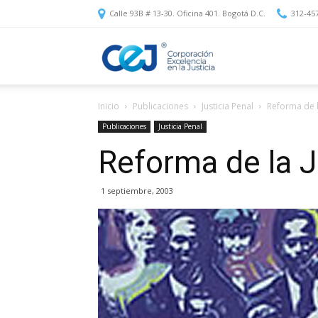
Calle 93B # 13-30. Oficina 401. Bogotá D.C.
312-45
Corporación
Inicio
Publicaciones
Justicia Penal
Reforma de l
Excelencia
Publicaciones
Justicia Penal
Reforma de la J
en
1 septiembre, 2003
la
Justicia