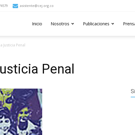
74579
asistente@cej.org.co
Inicio
Nosotros
Publicaciones
Prens
a Justicia Penal
usticia Penal
S