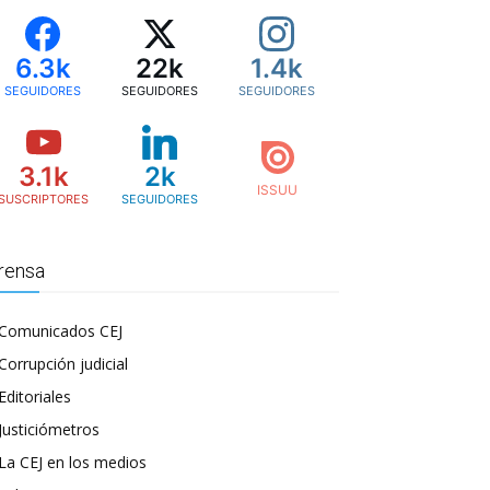
6.3k
22k
1.4k
SEGUIDORES
SEGUIDORES
SEGUIDORES
3.1k
2k
SUSCRIPTORES
SEGUIDORES
rensa
Comunicados CEJ
Corrupción judicial
Editoriales
Justiciómetros
La CEJ en los medios