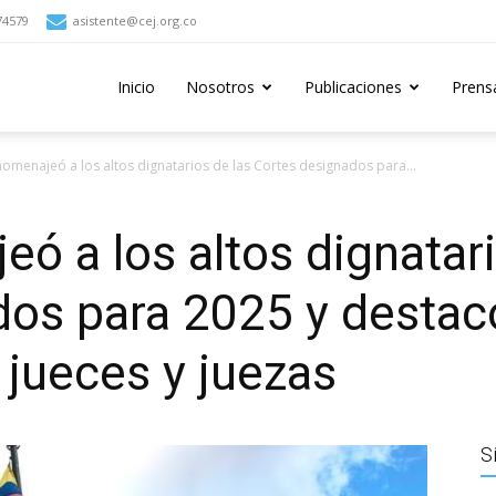
74579
asistente@cej.org.co
Inicio
Nosotros
Publicaciones
Prens
homenajeó a los altos dignatarios de las Cortes designados para...
ó a los altos dignatari
os para 2025 y destacó
jueces y juezas
S