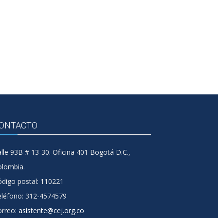
ONTACTO
lle 93B # 13-30. Oficina 401 Bogotá D.C.,
olombia.
digo postal: 110221
eléfono: 312-4574579
orreo:
asistente@cej.org.co