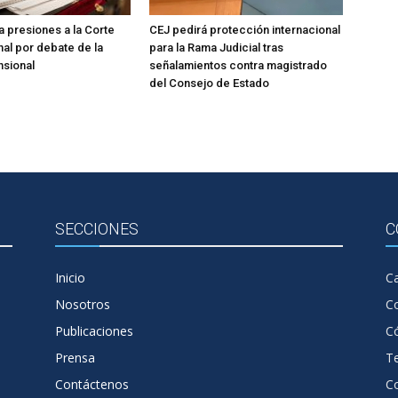
 presiones a la Corte
CEJ pedirá protección internacional
nal por debate de la
para la Rama Judicial tras
nsional
señalamientos contra magistrado
del Consejo de Estado
SECCIONES
C
Inicio
Ca
Nosotros
C
Publicaciones
Có
Prensa
T
Contáctenos
C