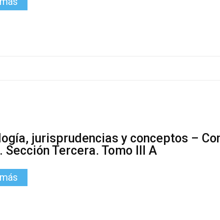
 más
logía, jurisprudencias y conceptos – Co
. Sección Tercera. Tomo III A
 más