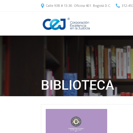
Calle 93B # 13-30. Oficina 401. Bogotá D.C.
312-45
Corporación
Excelencia
en
BIBLIOTECA
la
Justicia