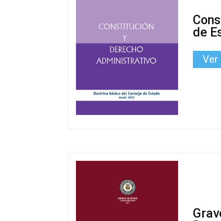
Cons
de E
Ver
Grav