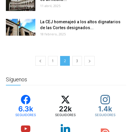
11 abril, 2025
La CEJ homenajeó a los altos dignatarios
de las Cortes designados...
18 febrero, 2025
1
2
3
Síguenos
6.3k
22k
1.4k
SEGUIDORES
SEGUIDORES
SEGUIDORES