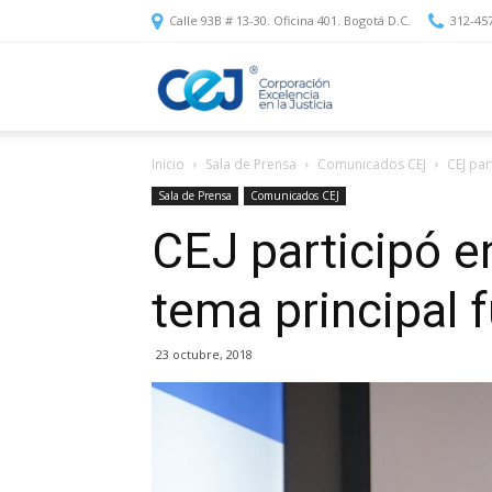
Calle 93B # 13-30. Oficina 401. Bogotá D.C.
312-45
Corporación
Inicio
Sala de Prensa
Comunicados CEJ
CEJ par
Excelencia
Sala de Prensa
Comunicados CEJ
CEJ participó e
en
tema principal f
la
23 octubre, 2018
Justicia