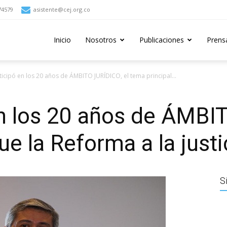
74579
asistente@cej.org.co
Inicio
Nosotros
Publicaciones
Prens
ticipó en los 20 años de ÁMBITO JURÍDICO, el tema principal...
n los 20 años de ÁMBI
ue la Reforma a la justi
S