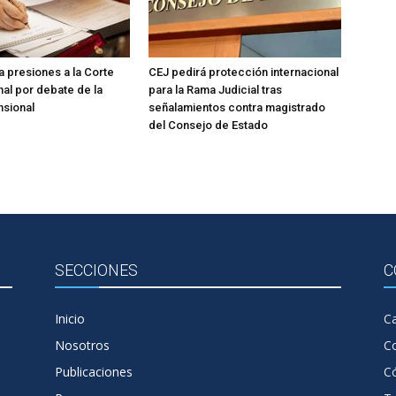
 presiones a la Corte
CEJ pedirá protección internacional
nal por debate de la
para la Rama Judicial tras
nsional
señalamientos contra magistrado
del Consejo de Estado
SECCIONES
C
Inicio
Ca
Nosotros
C
Publicaciones
Có