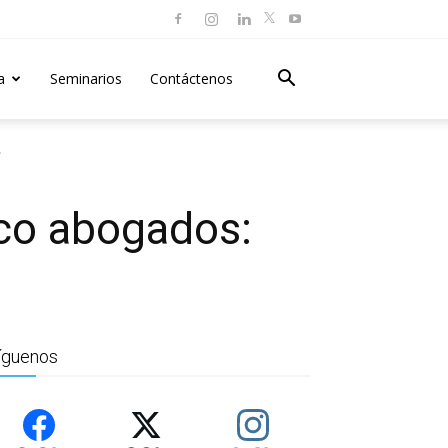
a
Seminarios
Contáctenos
.
nco abogados:
íguenos