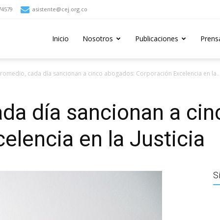
74579
asistente@cej.org.co
Inicio
Nosotros
Publicaciones
Prens
romedio, cada día sancionan a cinco abogados: Corporación Excelencia en la..
da día sancionan a ci
elencia en la Justicia
S