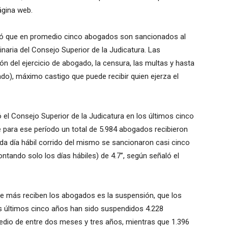
ágina web.
rtió que en promedio cinco abogados son sancionados al
linaria del Consejo Superior de la Judicatura. Las
n del ejercicio de abogado, la censura, las multas y hasta
gado), máximo castigo que puede recibir quien ejerza el
 el Consejo Superior de la Judicatura en los últimos cinco
e para ese período un total de 5.984 abogados recibieron
ada día hábil corrido del mismo se sancionaron casi cinco
tando solo los días hábiles) de 4.7”, según señaló el
ue más reciben los abogados es la suspensión, que los
los últimos cinco años han sido suspendidos 4.228
dio de entre dos meses y tres años, mientras que 1.396