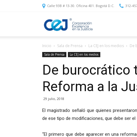
Calle 93B # 13-30. Oficina 401. Bogotá D.C.
312-45
Corporación
Inicio
Sala de Prensa
La CEJ en los medios
De b
Excelencia
Sala de Prensa
La CEJ en los medios
De burocrático 
en
Reforma a la Ju
la
29 julio, 2018
El magistrado señaló que quienes presentaron 
de ese tipo de modificaciones, que debe ser el
Justicia
“El primero que debe aparecer en una reforma 