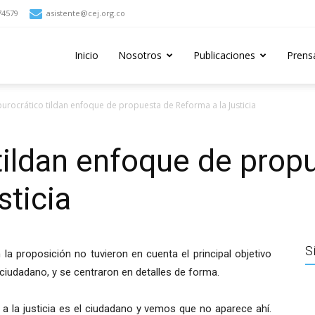
74579
asistente@cej.org.co
Inicio
Nosotros
Publicaciones
Prens
urocrático tildan enfoque de propuesta de Reforma a la Justicia
tildan enfoque de prop
sticia
S
la proposición no tuvieron en cuenta el principal objetivo
 ciudadano, y se centraron en detalles de forma.
a la justicia es el ciudadano y vemos que no aparece ahí.