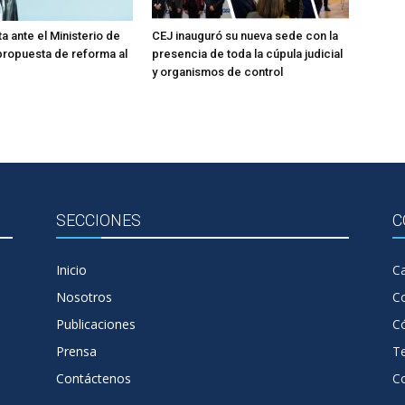
a ante el Ministerio de
CEJ inauguró su nueva sede con la
 propuesta de reforma al
presencia de toda la cúpula judicial
y organismos de control
SECCIONES
C
Inicio
Ca
Nosotros
C
Publicaciones
Có
Prensa
T
Contáctenos
C