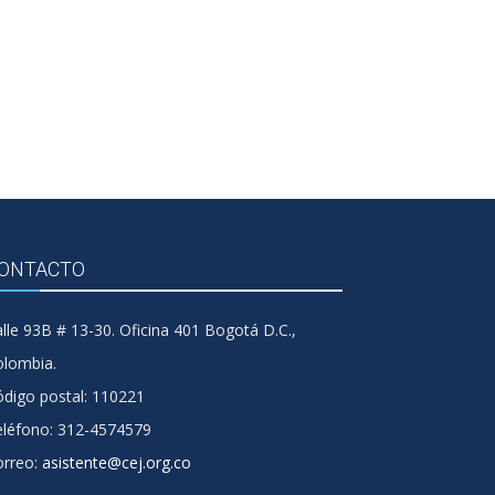
ONTACTO
lle 93B # 13-30. Oficina 401 Bogotá D.C.,
olombia.
digo postal: 110221
eléfono: 312-4574579
orreo:
asistente@cej.org.co