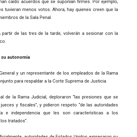
e han caído acuerdos que se suponían firmes. Por ejemplo,
s tuvieran menos votos. Ahora, hay quienes creen que la
miembros de la Sala Penal.
partir de las tres de la tarde, volverán a sesionar con la
co.
e su autonomía
al General y un representante de los empleados de la Rama
junto para respaldar a la Corte Suprema de Justicia.
onal de la Rama Judicial, deploraron “las presiones que se
jueces y fiscales”, y pidieron respeto “de las autoridades
ía e independencia que les son características a los
 los tratados”.
oficialmente, autoridades de Estados Unidos expresaron su