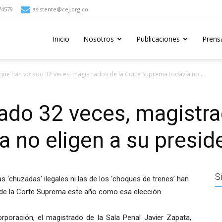
74579
asistente@cej.org.co
Inicio
Nosotros
Publicaciones
Prens
ue han votado 32 veces, magistrados de la Corte Suprema todavía no...
do 32 veces, magistra
 no eligen a su presid
S
 las ‘chuzadas’ ilegales ni las de los ‘choques de trenes’ han
 de la Corte Suprema este año como esa elección.
orporación, el magistrado de la Sala Penal Javier Zapata,