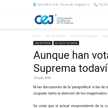
Calle 93B # 13-30. Oficina 401. Bogotá D.C.
312-45
Corporación
Inicio
Sala de Prensa
La CEJ en los medios
Aunq
Excelencia
Sala de Prensa
La CEJ en los medios
Aunque han vota
en
Suprema todavía
la
29 julio, 2018
Ni las discusiones de la ‘parapolítica’ ni las de
ocupado tanto la atención de los magistrados
Justicia
Se creía que el actual vicepresidente de la c