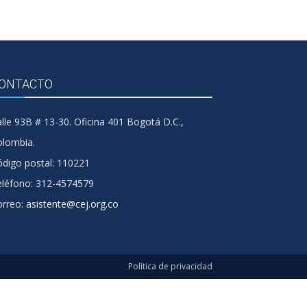
ONTACTO
lle 93B # 13-30. Oficina 401 Bogotá D.C.,
olombia.
digo postal: 110221
eléfono: 312-4574579
orreo:
asistente@cej.org.co
Política de privacidad