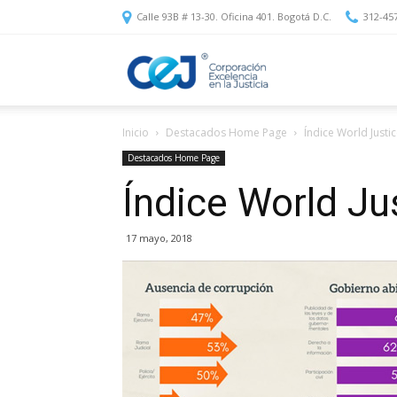
Calle 93B # 13-30. Oficina 401. Bogotá D.C.
312-45
Corporación
Inicio
Destacados Home Page
Índice World Justic
Excelencia
Destacados Home Page
Índice World Ju
en
17 mayo, 2018
la
Justicia