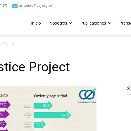
74579
asistente@cej.org.co
Inicio
Nosotros
Publicaciones
Prens
e Project
stice Project
S