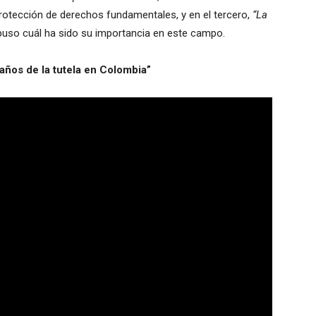
 protección de derechos fundamentales, y en el tercero,
“La
xpuso cuál ha sido su importancia en este campo.
años de la tutela en Colombia”