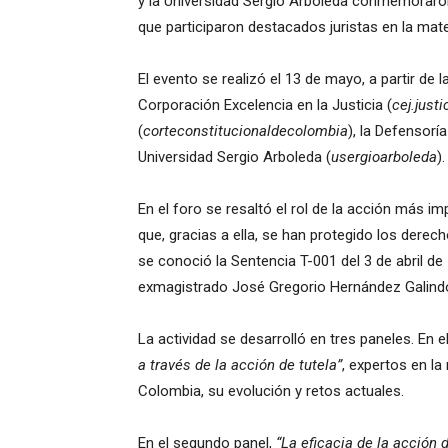
y la Universidad Sergio Arboleda conmemoraro
que participaron destacados juristas en la mate
El evento se realizó el 13 de mayo, a partir de l
Corporación Excelencia en la Justicia (
cej.justi
(
corteconstitucionaldecolombia
), la Defensoría
Universidad Sergio Arboleda (
usergioarboleda
).
En el foro se resaltó el rol de la acción más i
que, gracias a ella, se han protegido los der
se conoció la Sentencia T-001 del 3 de abril de 
exmagistrado José Gregorio Hernández Galind
La actividad se desarrolló en tres paneles. En e
a través de la acción de tutela”
, expertos en l
Colombia, su evolución y retos actuales.
En el segundo panel,
“La eficacia de la acción 