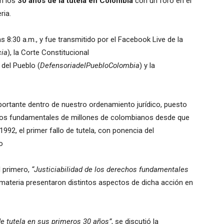
n los
30 años de la tutela en Colombia
con un foro en el
ria.
as 8:30 a.m., y fue transmitido por el Facebook Live de la
cia
), la Corte Constitucional
 del Pueblo (
DefensoriadelPuebloColombia
) y la
mportante dentro de nuestro ordenamiento jurídico, puesto
echos fundamentales de millones de colombianos desde que
1992, el primer fallo de tutela, con ponencia del
o
l primero,
“Justiciabilidad de los derechos fundamentales
a materia presentaron distintos aspectos de dicha acción en
de tutela en sus primeros 30 años”
, se discutió la