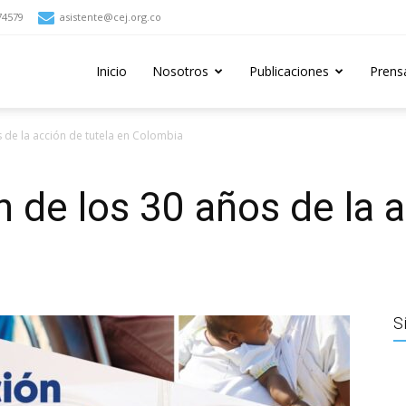
74579
asistente@cej.org.co
Inicio
Nosotros
Publicaciones
Prens
de la acción de tutela en Colombia
e los 30 años de la a
S