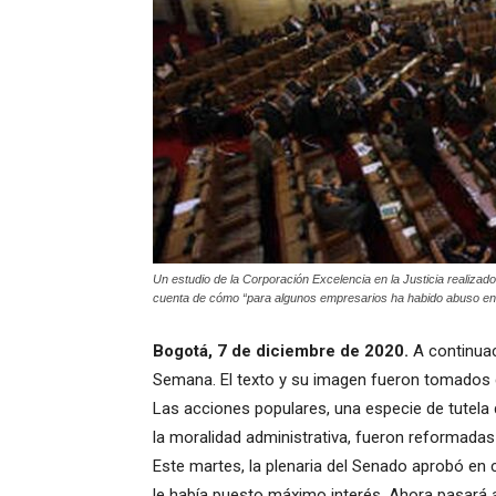
Un estudio de la Corporación Excelencia en la Justicia realizado
cuenta de cómo “para algunos empresarios ha habido abuso en s
Bogotá, 7 de diciembre de 2020.
A continuaci
Semana. El texto y su imagen fueron tomados 
Las acciones populares, una especie de tutela 
la moralidad administrativa, fueron reformadas
Este martes, la plenaria del Senado aprobó en 
le había puesto máximo interés. Ahora pasará a