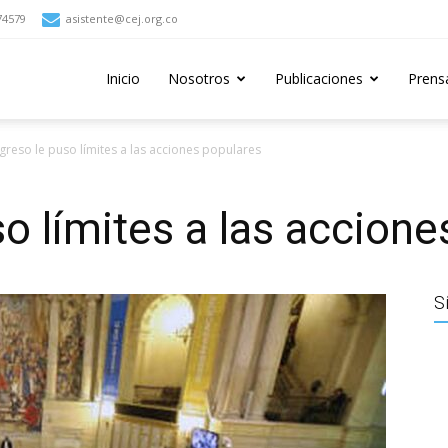
74579
asistente@cej.org.co
Inicio
Nosotros
Publicaciones
Prens
reso le puso límites a las acciones populares
o límites a las accione
S