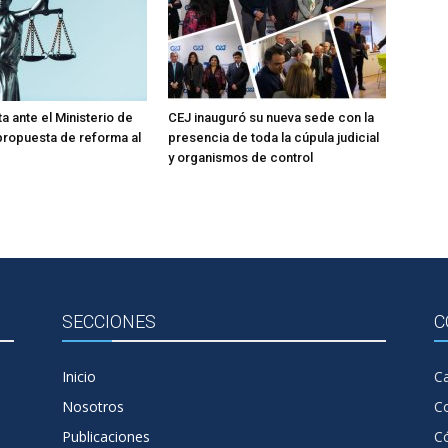
a ante el Ministerio de
CEJ inauguró su nueva sede con la
 propuesta de reforma al
presencia de toda la cúpula judicial
y organismos de control
SECCIONES
C
Inicio
Ca
Nosotros
C
Publicaciones
Có