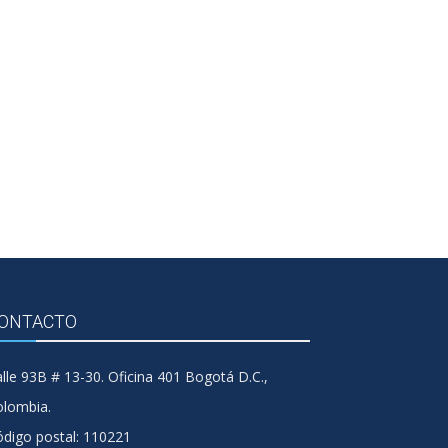
ONTACTO
lle 93B # 13-30. Oficina 401 Bogotá D.C.,
olombia.
digo postal: 110221