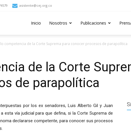
74579
asistente@cej.org.co
Inicio
Nosotros
Publicaciones
Prens
ilo competencia de la Corte Suprema para conocer procesos de parapolítica
ncia de la Corte Supr
s de parapolítica
S
nterpuestas por los ex senadores, Luis Alberto Gil y Juan
 a esta vía judicial para que defina, si la Corte Suprema de
tónoma declararse competente, para conocer sus procesos
s.