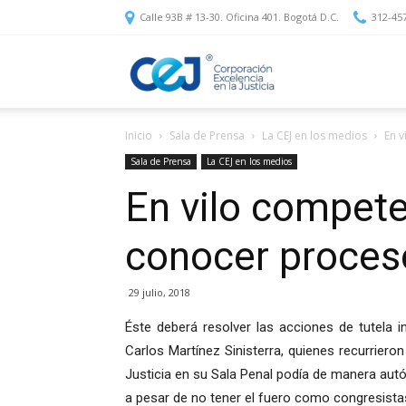
Calle 93B # 13-30. Oficina 401. Bogotá D.C.
312-45
Corporación
Inicio
Sala de Prensa
La CEJ en los medios
En v
Excelencia
Sala de Prensa
La CEJ en los medios
En vilo compete
en
conocer proceso
la
29 julio, 2018
Éste deberá resolver las acciones de tutela i
Carlos Martínez Sinisterra, quienes recurrieron
Justicia
Justicia en su Sala Penal podía de manera au
a pesar de no tener el fuero como congresista