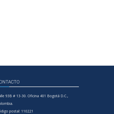
ONTACTO
lle 93B # 13-30. Oficina 401 Bogotá D.C.,
olombia.
digo postal: 110221