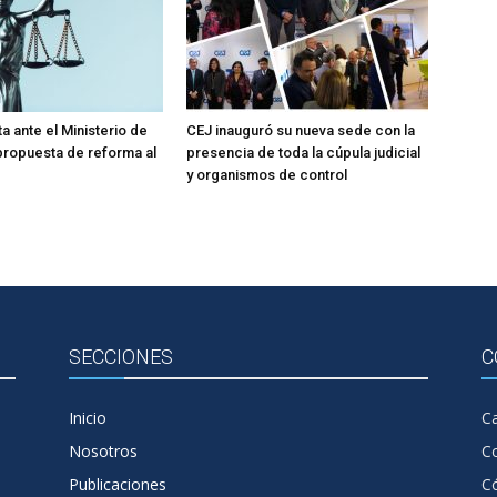
a ante el Ministerio de
CEJ inauguró su nueva sede con la
 propuesta de reforma al
presencia de toda la cúpula judicial
y organismos de control
SECCIONES
C
Inicio
Ca
Nosotros
C
Publicaciones
Có