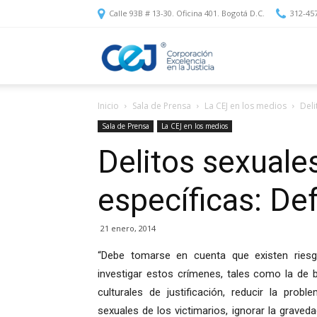
Calle 93B # 13-30. Oficina 401. Bogotá D.C.
312-45
Corporación
Inicio
Sala de Prensa
La CEJ en los medios
Deli
Excelencia
Sala de Prensa
La CEJ en los medios
Delitos sexuale
en
específicas: De
la
21 enero, 2014
“Debe tomarse en cuenta que existen riesgo
investigar estos crímenes, tales como la de 
Justicia
culturales de justificación, reducir la prob
sexuales de los victimarios, ignorar la graveda