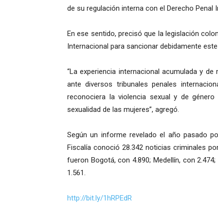
de su regulación interna con el Derecho Penal I
En ese sentido, precisó que la legislación co
Internacional para sancionar debidamente este 
“La experiencia internacional acumulada y de 
ante diversos tribunales penales internacio
reconociera la violencia sexual y de género c
sexualidad de las mujeres”, agregó.
Según un informe revelado el año pasado por 
Fiscalía conoció 28.342 noticias criminales p
fueron Bogotá, con 4.890; Medellín, con 2.474;
1.561.
http://bit.ly/1hRPEdR