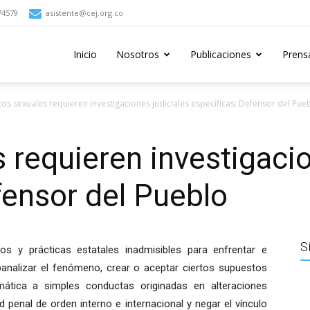
74579
asistente@cej.org.co
Inicio
Nosotros
Publicaciones
Prens
tos sexuales requieren investigaciones judiciales específicas: Defensor del Pue
s requieren investigacio
fensor del Pueblo
S
s y prácticas estatales inadmisibles para enfrentar e
banalizar el fenómeno, crear o aceptar ciertos supuestos
lemática a simples conductas originadas en alteraciones
d penal de orden interno e internacional y negar el vínculo