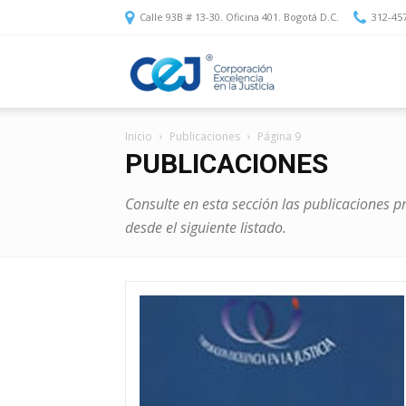
Calle 93B # 13-30. Oficina 401. Bogotá D.C.
312-45
Corporación
Inicio
Publicaciones
Página 9
Excelencia
PUBLICACIONES
Consulte en esta sección las publicaciones pr
en
desde el siguiente listado.
la
Justicia