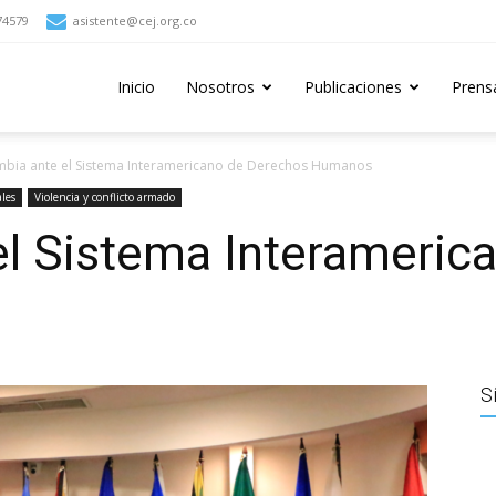
74579
asistente@cej.org.co
Inicio
Nosotros
Publicaciones
Prens
bia ante el Sistema Interamericano de Derechos Humanos
ales
Violencia y conflicto armado
el Sistema Interameric
S