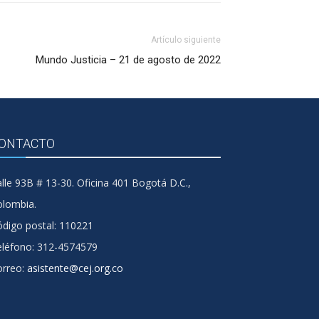
Artículo siguiente
Mundo Justicia – 21 de agosto de 2022
ONTACTO
lle 93B # 13-30. Oficina 401 Bogotá D.C.,
olombia.
digo postal: 110221
eléfono: 312-4574579
orreo:
asistente@cej.org.co