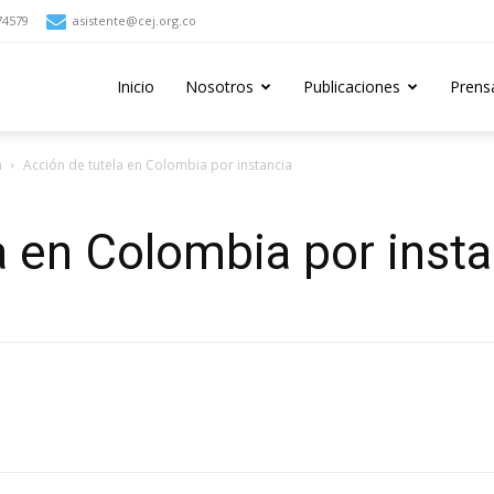
74579
asistente@cej.org.co
Inicio
Nosotros
Publicaciones
Prens
a
Acción de tutela en Colombia por instancia
a en Colombia por insta