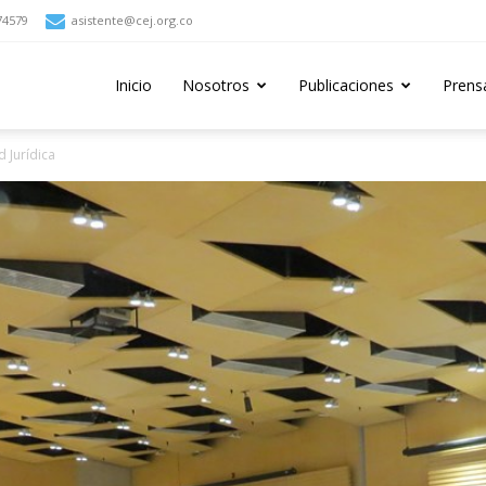
74579
asistente@cej.org.co
Inicio
Nosotros
Publicaciones
Prens
 Jurídica