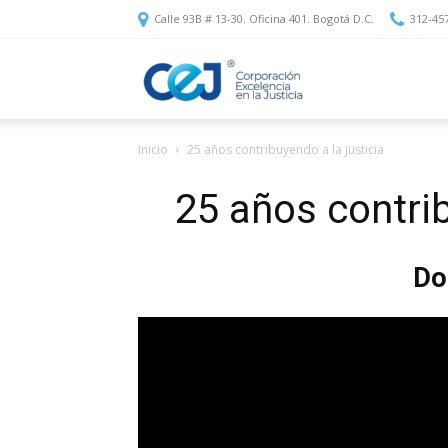
Calle 93B # 13-30. Oficina 401. Bogotá D.C.
312-45
Corporación
Inicio
25 años contribuyendo a la justicia
Excelencia
25 años contrib
en
Do
la
Justicia