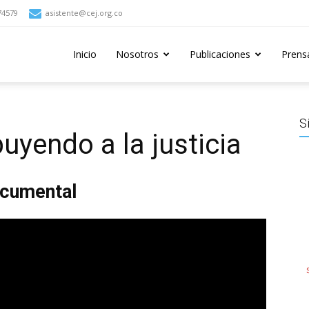
74579
asistente@cej.org.co
Inicio
Nosotros
Publicaciones
Prens
S
uyendo a la justicia
cumental