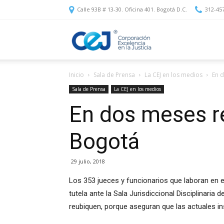
Calle 93B # 13-30. Oficina 401. Bogotá D.C.
312-45
Corporación
Inicio
Sala de Prensa
La CEJ en los medios
En 
Excelencia
Sala de Prensa
La CEJ en los medios
En dos meses re
en
Bogotá
la
29 julio, 2018
Los 353 jueces y funcionarios que laboran en e
tutela ante la Sala Jurisdiccional Disciplinaria 
Justicia
reubiquen, porque aseguran que las actuales i