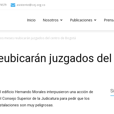
74579
asistente@cej.org.co
Inicio
Nosotros
Publicaciones
Prens
dos meses reubicarán juzgados del centro de Bogotá
ubicarán juzgados del
S
l edificio Hernando Morales interpusieron una acción de
del Consejo Superior de la Judicatura para pedir que los
nstalaciones son muy peligrosas.