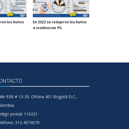
ron los hurtos
En 2022 se redujeron los hurtos
a residencias 9%
ONTACTO
lle 93B # 13-30. Oficina 401 Bogotá D.C.,
olombia.
digo postal: 110221
eléfono: 312-4574579