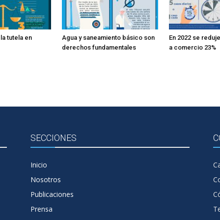
la tutela en
Agua y saneamiento básico son
En 2022 se reduje
derechos fundamentales
a comercio 23%
SECCIONES
C
Inicio
Ca
Nosotros
C
Publicaciones
Có
Prensa
T