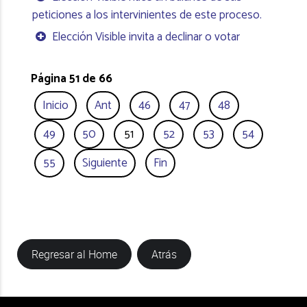
peticiones a los intervinientes de este proceso.
Elección Visible invita a declinar o votar
Página 51 de 66
Inicio
Ant
46
47
48
49
50
51
52
53
54
55
Siguiente
Fin
Regresar al Home
Atrás