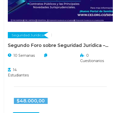
Seguridad Jurídica
Segundo Foro sobre Seguridad Jurídica –
Actualización Jurisprudencial en el Derecho
10 Semanas
0
de los Contratos
Cuestionarios
14
Estudiantes
$48.000,00