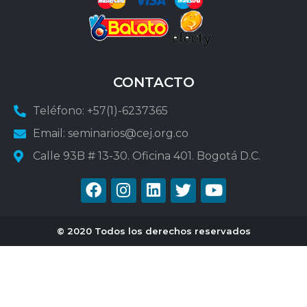
CONTACTO
Teléfono: +57(1)-6237365
Email: seminarios@cej.org.co
Calle 93B # 13-30. Oficina 401. Bogotá D.C.
© 2020 Todos los derechos reservados