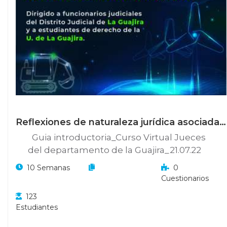
Reflexiones de naturaleza jurídica asociadas
a la visión intercultural para el desarrollo de
Guia introductoria_Curso Virtual Jueces
La Guajira
del departamento de la Guajira_21.07.22
10 Semanas
0
Cuestionarios
123
Estudiantes