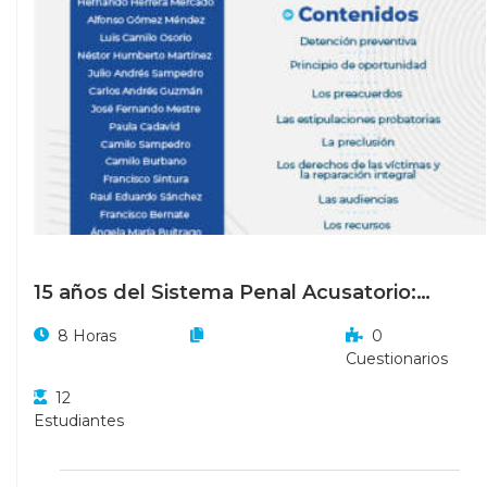
15 años del Sistema Penal Acusatorio:
Temas de actualización jurídica y
8 Horas
0
jurisprudencial
Cuestionarios
12
Estudiantes