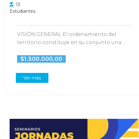
13
Estudiantes
VISIÓN GENERAL El ordenamiento del
territorio constituye en su conjunto una
función pública, en la…
$1.500.000,00
Ver más